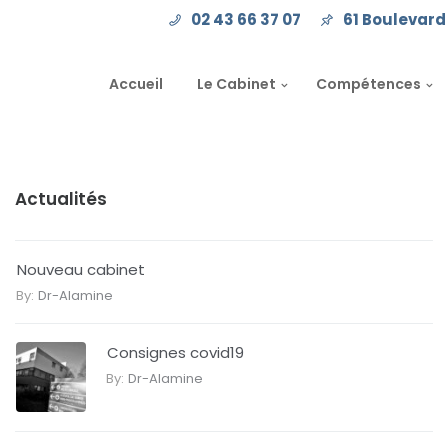
02 43 66 37 07
61 Boulevard 
Accueil
Le Cabinet
Compétences
Actualités
Nouveau cabinet
By:
Dr-Alamine
Consignes covid19
By:
Dr-Alamine